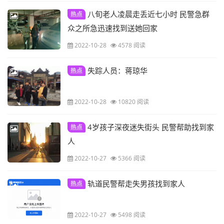
八旬老人凌晨走丢近七小时 民警急群
热点
众之所急迅速找到送她回家
2022-10-28
4578 阅读
失踪人员：蒋琼华
热点
2022-10-28
10820 阅读
4岁孩子深夜迷失街头 民警帮助找到家
热点
人
2022-10-27
5366 阅读
轨道民警帮走失男孩找到家人
热点
2022-10-27
5498 阅读