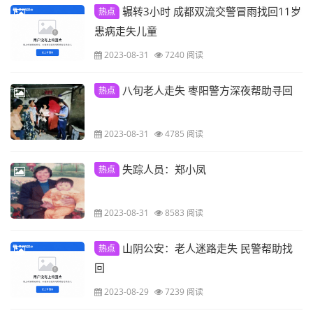
辗转3小时 成都双流交警冒雨找回11岁
热点
患病走失儿童
2023-08-31
7240 阅读
八旬老人走失 枣阳警方深夜帮助寻回
热点
2023-08-31
4785 阅读
失踪人员：郑小凤
热点
2023-08-31
8583 阅读
山阴公安：老人迷路走失 民警帮助找
热点
回
2023-08-29
7239 阅读