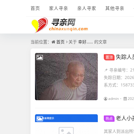
首页
家人寻亲
亲人寻家
其他寻亲
当前位置：
首页
关于
幸好……
的文章
失踪人
置顶
📌 寻亲编号：
失踪日期：202
系方式：1587334
admin
202
老人小
热点
其家人到派出所将老人接回。 老人的儿子在派