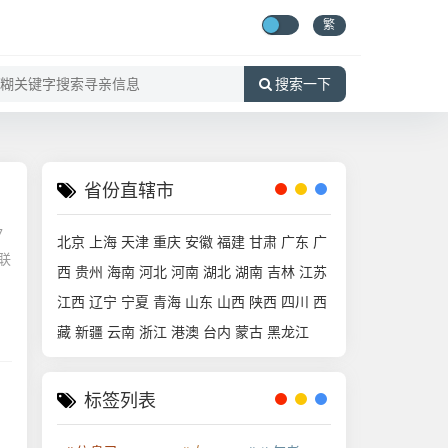
繁
搜索一下
省份直辖市
7
北京
上海
天津
重庆
安徽
福建
甘肃
广东
广
联
西
贵州
海南
河北
河南
湖北
湖南
吉林
江苏
江西
辽宁
宁夏
青海
山东
山西
陕西
四川
西
藏
新疆
云南
浙江
港澳
台内
蒙古
黑龙江
标签列表