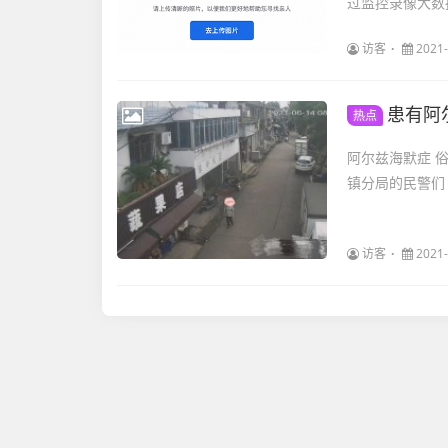
过监控录像大数
访客
2021-
患有阿
热点
阿尔兹海默症 俗
镇分局的民警们
访客
2021-