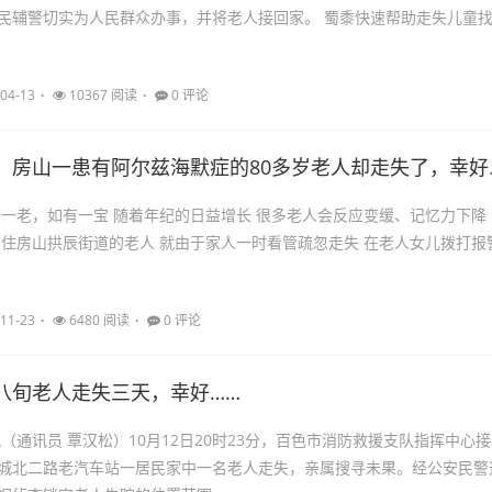
切实为人民群众办事，并将老人接回家。 蜀黍快速帮助走失儿童找
04-13
10367 阅读
0 评论
，房山一患有阿尔兹海默症的80多岁老人却走失了，幸好……
有一老，如有一宝 随着年纪的日益增长 很多老人会反应变缓、记忆力下降
家住房山拱辰街道的老人 就由于家人一时看管疏忽走失 在老人女儿拨打报
11-23
6480 阅读
0 评论
八旬老人走失三天，幸好……
讯（通讯员 覃汉松）10月12日20时23分，百色市消防救援支队指挥中心接
城北二路老汽车站一居民家中一名老人走失，亲属搜寻未果。经公安民警