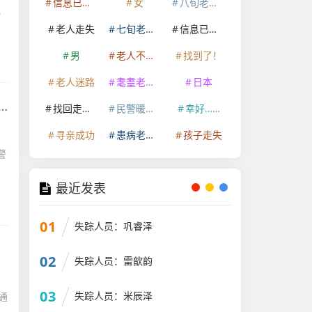
信息已经删除
女
八旬老人走失
老人走失
七旬老人走失
信息已删除
男
老人不慎走失
找到了！
老人迷路
耄耋老人走失
日本
找回走失老人
民警暖心救助
幸好……
寻亲成功
患病老人走失
孩子走失
警
最近发表
01
失踪人员：巩睿泽
02
失踪人员：雷歆韵
03
失踪人员：米辰泽
通