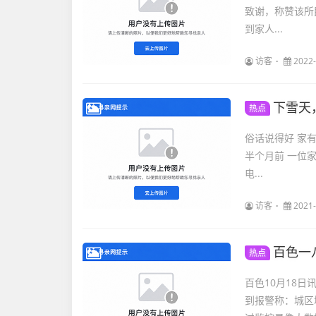
致谢，称赞该所民辅警
到家人...
访客
2022-
下雪天
热点
俗话说得好 家
半个月前 一位
电...
访客
2021-
百色一
热点
百色10月18日
到报警称：城区