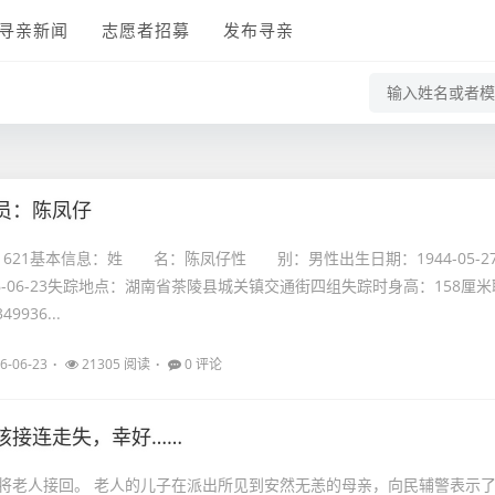
寻亲新闻
志愿者招募
发布寻亲
员：陈凤仔
21621基本信息：姓 名：陈凤仔性 别：男性出生日期：1944-05-2
6-06-23失踪地点：湖南省茶陵县城关镇交通街四组失踪时身高：158厘米
9936...
6-06-23
21305 阅读
0 评论
孩接连走失，幸好……
出所见到安然无恙的母亲，向民辅警表示了