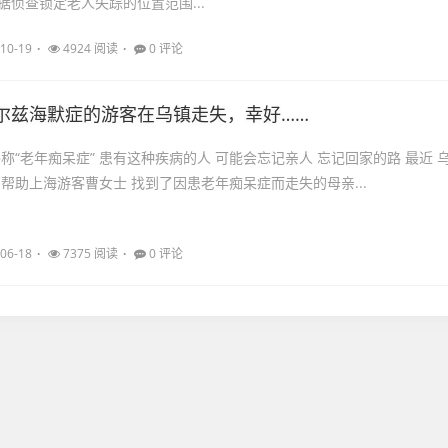
据侦查锁定老人失踪的位置范围...
10-19
4924 阅读
0 评论
尔兹海默症的游客在乌镇走失，幸好……
称“老年痴呆症” 患有这种疾病的人 可能会忘记亲人 忘记回家的路 最近 
 帮助上海游客曹女士 找到了因患老年痴呆症而走失的母亲...
06-18
7375 阅读
0 评论