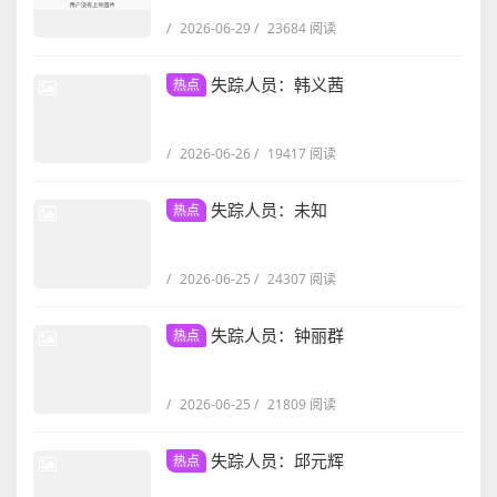
/
2026-06-29
/
23684 阅读
失踪人员：韩义茜
热点
/
2026-06-26
/
19417 阅读
失踪人员：未知
热点
/
2026-06-25
/
24307 阅读
失踪人员：钟丽群
热点
/
2026-06-25
/
21809 阅读
失踪人员：邱元辉
热点