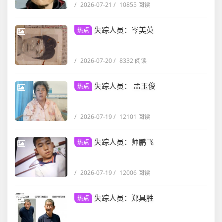
/
2026-07-21
/
10855 阅读
失踪人员：岑美英
热点
/
2026-07-20
/
8332 阅读
失踪人员： 孟玉俊
热点
/
2026-07-19
/
12101 阅读
失踪人员：师鹏飞
热点
/
2026-07-19
/
12006 阅读
失踪人员：郑具胜
热点