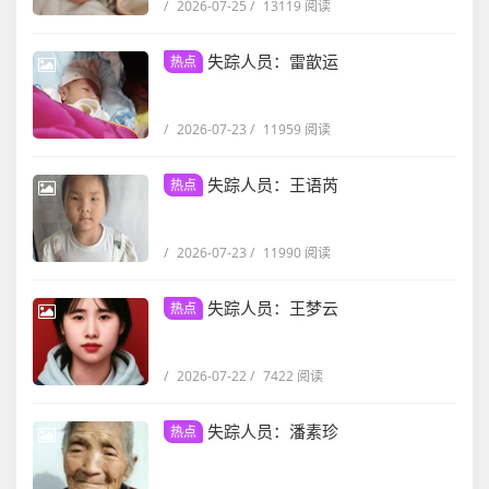
/
2026-07-25
/
13119 阅读
失踪人员：雷歆运
热点
/
2026-07-23
/
11959 阅读
失踪人员：王语芮
热点
/
2026-07-23
/
11990 阅读
失踪人员：王梦云
热点
/
2026-07-22
/
7422 阅读
失踪人员：潘素珍
热点