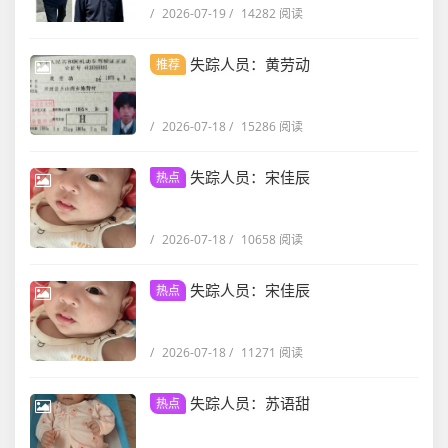
/
2026-07-19
/
14282 阅读
失踪人员：黄劳动
推荐
/
2026-07-18
/
15286 阅读
失踪人员：宋佳辰
热点
/
2026-07-18
/
10658 阅读
失踪人员：宋佳辰
热点
/
2026-07-18
/
11271 阅读
失踪人员：苏语甜
热点