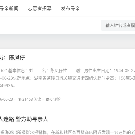
寻亲新闻
志愿者招募
发布寻亲
员：陈凤仔
21621基本信息：姓 名：陈凤仔性 别：男性出生日期：1944-05-2
6-06-23失踪地点：湖南省茶陵县城关镇交通街四组失踪时身高：158厘米
9936...
6-06-23
21468 阅读
0 评论
人迷路 警方助寻亲人
许，福海派出所接群众报警称，在新和辖区某百货商店附近发现一名迷路的