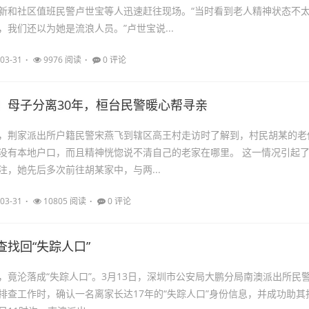
新和社区值班民警卢世宝等人迅速赶往现场。“当时看到老人精神状态不
我们还以为她是流浪人员。”卢世宝说...
03-31
9976 阅读
0 评论
！母子分离30年，桓台民警暖心帮寻亲
，荆家派出所户籍民警宋燕飞到辖区高王村走访时了解到，村民胡某的老
没有本地户口，而且精神恍惚说不清自己的老家在哪里。 这一情况引起
注，她先后多次前往胡某家中，与两...
03-31
10805 阅读
0 评论
查找回“失踪人口”
，竟沦落成“失踪人口”。3月13日，深圳市公安局大鹏分局南澳派出所民
排查工作时，确认一名离家长达17年的“失踪人口”身份信息，并成功助其