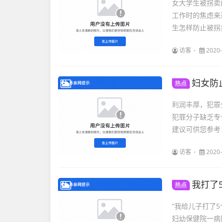
女大学生被拐卖
工作时的焦虑来
生怎样防止被拐卖
访客
2020-
妇女防
热点
利润丰厚，犯罪
犯罪分子缺乏专
建议可供您参考：
访客
2020-
我打了
热点
“我给儿子打了
妇幼保健院一病