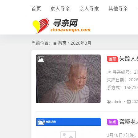
首页
家人寻亲
亲人寻家
其他寻亲
当前位置：
首页
2020年3月
失踪人
置顶
📌 寻亲编号：
失踪日期：202
系方式：1587334
admin
202
聋哑老
热点
3月18日7时