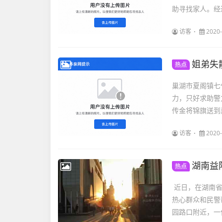
助寻找家人。经
访客
2020-
姐弟失
热点
巢湖市夏阁镇七
力，只好求助警
传金将锦旗送到
访客
2020-
湖南益
热点
近日，在湖南省
热心群众和民警帮
园路口附近，一位