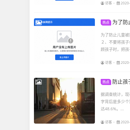
访客
2020-
为了防
热点
为了防止儿童被
２、不要将孩子
顾孩子时，把孩子
访客
2020-
防止孩
热点
据调查统计，现
字背后是多少个家庭的悲痛欲绝。 几岁的
达48.6%。...
访客
2020-