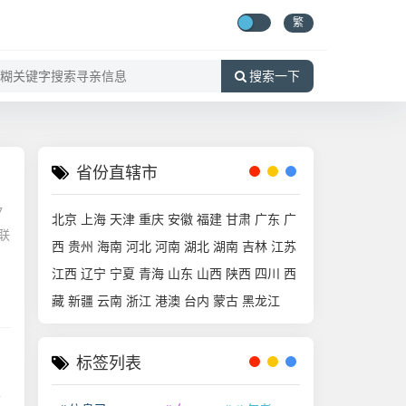
繁
搜索一下
省份直辖市
7
北京
上海
天津
重庆
安徽
福建
甘肃
广东
广
联
西
贵州
海南
河北
河南
湖北
湖南
吉林
江苏
江西
辽宁
宁夏
青海
山东
山西
陕西
四川
西
藏
新疆
云南
浙江
港澳
台内
蒙古
黑龙江
标签列表
老