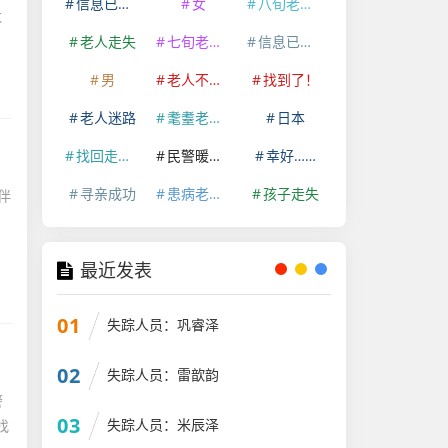
信息已经删除
女
八旬老人走失
太
老人走失
七旬老人走失
信息已删除
男
老人不慎走失
找到了！
老人迷路
耄耋老人走失
日本
找回走失老人
民警暖心救助
幸好……
寻亲成功
患病老人走失
孩子走失
伴
了
最近发表
01
失踪人员：巩睿泽
02
失踪人员：雷歆韵
警
03
失踪人员：米辰泽
找