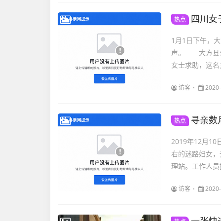
四川女
热点
1月1日下午，
声。 大方县公
女士求助，这名女
访客
2020-
寻亲数
热点
2019年12
右的迷路妇女，
理站。工作人员
访客
2020-