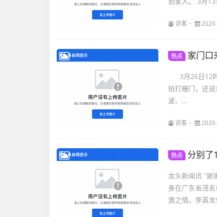
到家人。 3月13
访客
2020-
家门口
热点
3月26日12
拍打栅门，还说
波、...
访客
2020-
分别了
热点
龙头新闻讯 “
身在广东省茂名
激之情。李英龙