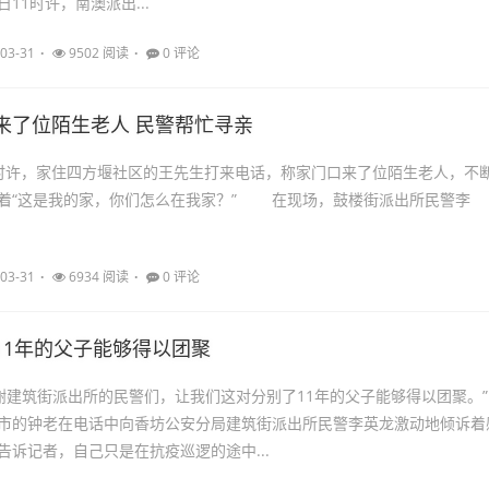
日11时许，南澳派出...
03-31
9502 阅读
0 评论
来了位陌生老人 民警帮忙寻亲
时许，家住四方堰社区的王先生打来电话，称家门口来了位陌生老人，不
着“这是我的家，你们怎么在我家？” 在现场，鼓楼街派出所民警李
03-31
6934 阅读
0 评论
11年的父子能够得以团聚
谢谢建筑街派出所的民警们，让我们这对分别了11年的父子能够得以团聚。”
市的钟老在电话中向香坊公安分局建筑街派出所民警李英龙激动地倾诉着
告诉记者，自己只是在抗疫巡逻的途中...