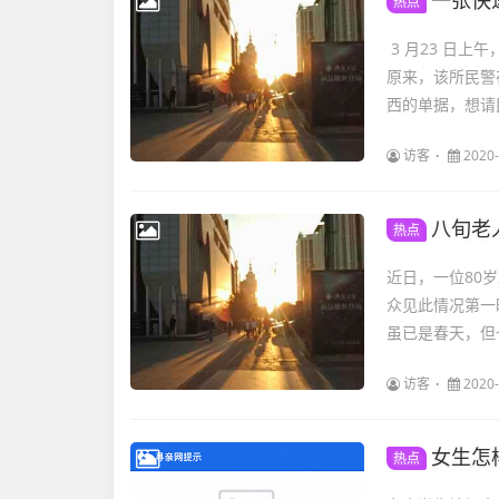
一张快
热点
3 月23 日
原来，该所民警
西的单据，想请民
访客
2020-
八旬老
热点
近日，一位80
众见此情况第一
虽已是春天，但
访客
2020-
女生怎
热点