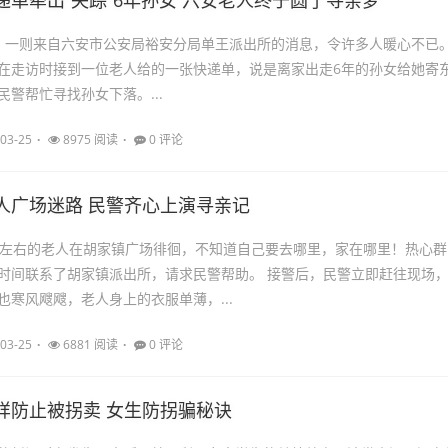
递单牵出“失踪”6年孙女 六安老人终于圆了寻亲梦
上午，一则来自六安市公安局裕安分局单王派出所的消息，令许多人暖心不已
在走访时接到一位老人给的一张快递单，说是离家出走6年的孙女给她寄
警帮忙寻找孙女下落。...
03-25
8975 阅读
0 评论
人广场迷路 民警齐心上演寻亲记
岁左右的老人在胡家镇广场徘徊，不知道自己要去哪里，家在哪里！热心群
时间联系了胡家镇派出所，请求民警帮助。 接警后，民警立即赶往现场
也寒风飕飕，老人身上的衣服单薄，...
03-25
6881 阅读
0 评论
样防止被拐卖 女生防拐骗秘诀