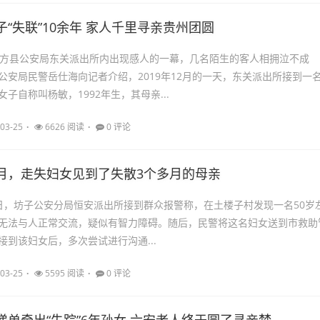
子“失联”10余年 家人千里寻亲贵州团圆
大方县公安局东关派出所内出现感人的一幕，几名陌生的客人相拥泣不成
安局民警岳仕海向记者介绍，2019年12月的一天，东关派出所接到一
子自称叫杨敏，1992年生，其母亲...
03-25
6626 阅读
0 评论
月，走失妇女见到了失散3个多月的母亲
月10日，坊子公安分局恒安派出所接到群众报警称，在土楼子村发现一名50岁
无法与人正常交流，疑似有智力障碍。随后，民警将这名妇女送到市救助
接到该妇女后，多次尝试进行沟通...
03-25
5595 阅读
0 评论