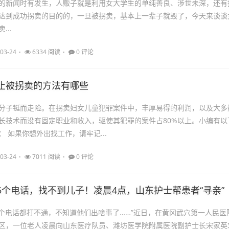
的新闻时有发生，人贩子就是利用女大学生的单纯善良、涉世未深，还有
达到成功拐卖的目的的，一旦被拐卖，基本上一辈子就毁了，今天来谈谈
...
03-24
6334 阅读
0 评论
止被拐卖的方法有哪些
分子铤而走险。在拐卖妇女儿童犯罪案件中，丰厚易得的利润，以及大多
长技术而没有固定职业和收入，驱使其犯罪的案件占80%以上。小编有以
 如果你想外出找工作，请牢记...
03-24
7011 阅读
0 评论
5个电话，找不到儿子！凌晨4点，山东护士帮患者“寻亲”
5个电话都打不通，不知道他们出啥事了……”近日，在黄冈武穴第一人民医
区，一位老人凌晨向山东医疗队员、潍坊医学院附属医院副护士长宋家英