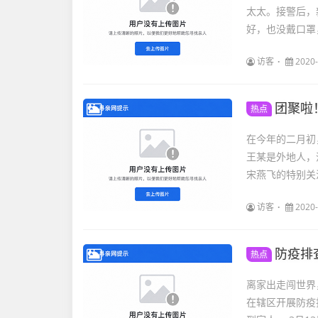
太太。接警后，
好，也没戴口罩，
访客
2020-
团聚啦
热点
在今年的二月初
王某是外地人，
宋燕飞的特别关
访客
2020-
防疫排
热点
离家出走闯世界
在辖区开展防疫