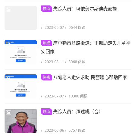
失踪人员：玛依努尔斯迪麦麦提
热点
/
2023-09-07
/
9644 阅读
库尔勒市丝路街道：干部助走失儿童平
热点
安回家
/
2023-08-11
/
3968 阅读
八旬老人走失求助 民警暖心帮助回家
热点
/
2023-07-07
/
10300 阅读
失踪人员：谭述桃（音）
热点
/
2023-06-06
/
5757 阅读